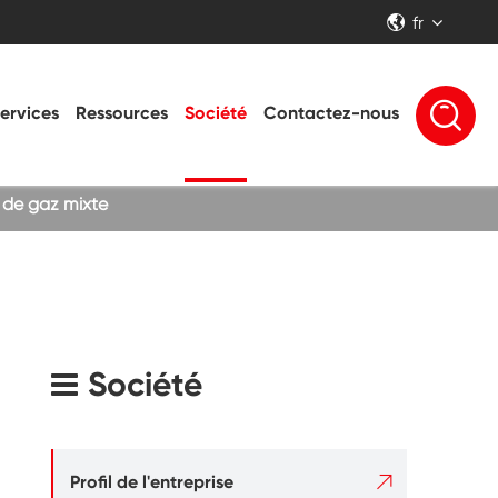
fr


ervices
Ressources
Société
Contactez-nous
i de gaz mixte
Société

Profil de l'entreprise