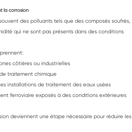
Chambre de climatisation à température
négative
 la corrosion
Chambre climatique d'essai de laboratoire
souvent des polluants tels que des composés soufrés,
d'humidité de la température
midité qui ne sont pas présents dans des conditions
Chambre d'altitude de température
Chambre de chaleur humide
mprennent:
ones côtières ou industrielles
Four de séchage
 de traitement chimique
Dispositifs de test de panneaux
photovoltaïques
es installations de traitement des eaux usées
ement ferroviaire exposés à des conditions extérieures
Chambre du climat froid
Chambre de test de dégradation
photovoltaïque
sion deviennent une étape nécessaire pour réduire les
Chambre de conditionnement