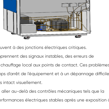
Chambre d'essai environnementale
d'humidité
Chambre à température constante
Chambre d'essai environnementale PV
Chambre constante d'essai de température
et d'humidité
rouvent à des jonctions électriques critiques.
Chambre de stabilité d'essai de vieillissement
mprennent des signaux instables, des erreurs de
d'hydrolyse
Mèche humide pour chambre d'essai
chauffage local aux points de contact. Ces problème
d'humidité
s d'arrêt de l'équipement et à un dépannage difficile
Humidité Chambre
 intact visuellement.
Chambre d'altitude
nt aller au-delà des contrôles mécaniques tels que la
 performances électriques stables après une exposition 
Chambre d'abus thermique