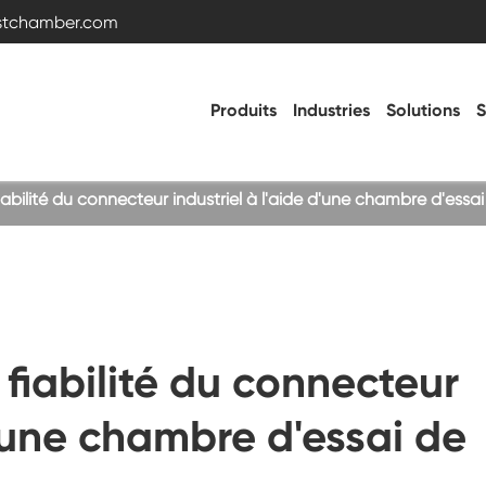
estchamber.com
Produits
Industries
Solutions
S
iabilité du connecteur industriel à l'aide d'une chambre d'essa
Chambre d'essai de température et
d'humidité
Chambre froide chaude
 fiabilité du connecteur
Chambre de vibration
d'une chambre d'essai de
Chambre d'essai haute basse température