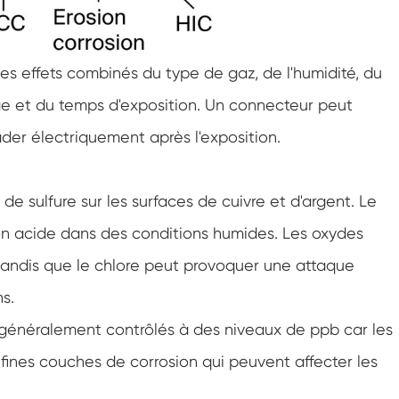
Cabinet de basse température constante
Chambre de gel dégel
es effets combinés du type de gaz, de l'humidité, du
ge et du temps d'exposition. Un connecteur peut
Chambre d'essai de preuve d'explosion
der électriquement après l'exposition.
Chambre d'essai de congélation d'humidité
de sulfure sur les surfaces de cuivre et d'argent. Le
Chambre climatique PV
on acide dans des conditions humides. Les oxydes
Chambre d'essai pour modules PV
tandis que le chlore peut provoquer une attaque
Chambre d'essai PV
s.
 généralement contrôlés à des niveaux de ppb car les
Chambre d'essai de laboratoire
 fines couches de corrosion qui peuvent affecter les
Chambre environnementale PV