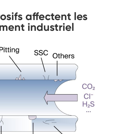
Marcher dans la chambre d'humidité
sifs affectent les
Chambre d'humidité froide de chaleur
ment industriel
Chambre de température
Chambre environnementale Reach-In
Chambre de stress environnemental
Chambre environnementale sous-zéro
Équipement d'essai accéléré de durée de
conservation
Chambre de stabilité
Chambre de la température Shaker