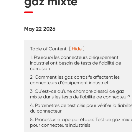
gaz mixte
Testeur d'altération UV
Chambre d'essai de poussière
May 22 2026
Chambre d'essai de pluie
Chambre de plain-pied
Table of Content
[
Hide
]
1. Pourquoi les connecteurs d'équipement
Chambre d'essai spéciale
industriel ont besoin de tests de fiabilité de
corrosion
2. Comment les gaz corrosifs affectent les
Équipement de test IP
connecteurs d'équipement industriel
3. Qu'est-ce qu'une chambre d'essai de gaz
mixte dans les tests de fiabilité de connecteur?
4. Paramètres de test clés pour vérifier la fiabilit
du connecteur
5. Processus étape par étape: Test de gaz mixt
pour connecteurs industriels