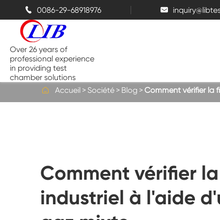
0086-29-68918976
inquiry@libt


Over 26 years of
professional experience
in providing test
chamber solutions

Accueil
Société
Blog
Comment vérifier la f
Chambre de température et
d'humidité
Chambre d'essai de Benchtop
Comment vérifier la
Chambres thermiques
industriel à l'aide 
Chambres de pulvérisation de sel