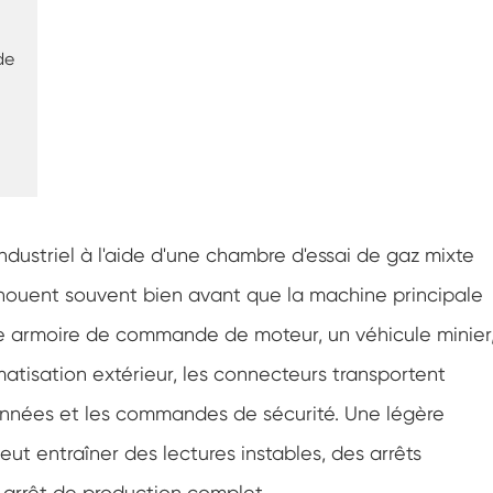
Chambre d'essai de résistance à la
congélation
de
Chambre froide chaude d'essai de
température
Chambre d'environnement froid
Cabinet de climat constant
LV124 Choc de K-12 température et
équipement de test d'eau d'éclaboussure
ndustriel à l'aide d'une chambre d'essai de gaz mixte
Explosion preuve batterie thermique
houent souvent bien avant que la machine principale
Runaway Chambre
une armoire de commande de moteur, un véhicule minier
Machine de vibration de température
matisation extérieur, les connecteurs transportent
Four industriel pour batteries
 données et les commandes de sécurité. Une légère
ut entraîner des lectures instables, des arrêts
Chambre industrielle de congélation
n arrêt de production complet.