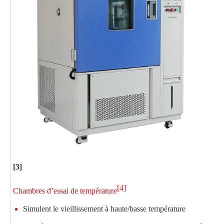
C
[3]
[4]
Chambres d’essai de température
Simulent le vieillissement à haute/basse température