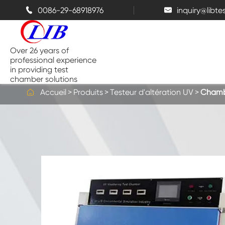
0086-29-68918976
inquiry@libt


Over 26 years of
professional experience
in providing test
chamber solutions

Accueil
Produits
Testeur d'altération UV
Chambr
Chambre de température et
d'humidité
Chambre d'essai de Benchtop
Chambres thermiques
Chambres de pulvérisation de sel