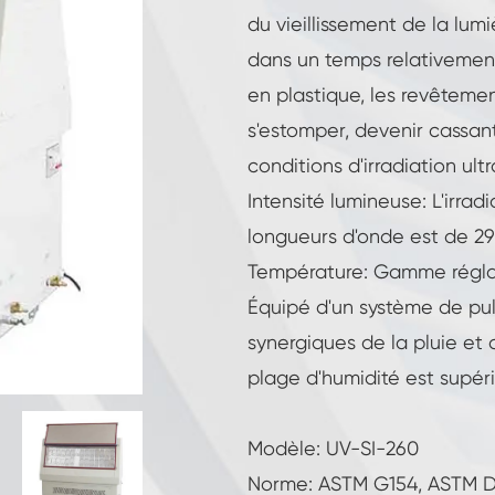
Température constante Humidité Chambre
du vieillissement de la lu
dans un temps relativement 
Chambre d'essai de batteries
en plastique, les revêtement
Chambre contrôlée environnement
s'estomper, devenir cassants
conditions d'irradiation ult
Chambre d'humidité thermique
Intensité lumineuse: L'irr
longueurs d'onde est de 2
Chambre climatique CO2
Température: Gamme régla
Chambre cryogénique
Équipé d'un système de pu
synergiques de la pluie et d
Machine d'essai de stabilité thermique
plage d'humidité est supér
Chambre de chauffage humide pour
modules PV
Modèle: UV-SI-260
Chambre d'essai de climat et de
température
Norme: ASTM G154, ASTM D 