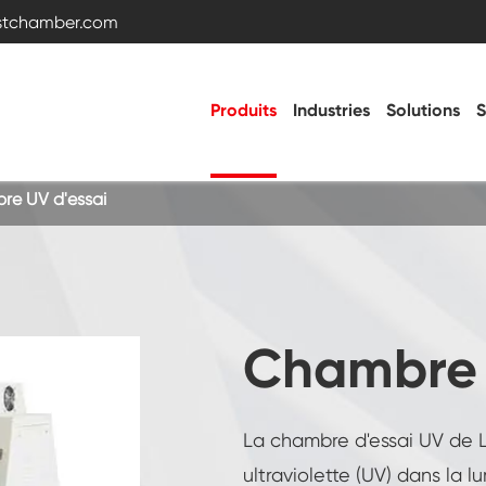
estchamber.com
Produits
Industries
Solutions
S
e UV d'essai
Chambre d'essai de température et
d'humidité
Chambre froide chaude
Chambre 
Chambre de vibration
La chambre d'essai UV de LI
Chambre d'essai haute basse température
ultraviolette (UV) dans la lu