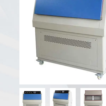
Testeur d'altération UV
Chambre d'essai de poussière
Chambre d'essai de pluie
Chambre de plain-pied
Chambre d'essai spéciale
Équipement de test IP