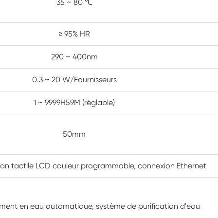
35 ~ 80 ℃
Cabinet de basse température constante
≥ 95% HR
Chambre de gel dégel
290 ~ 400nm
Chambre d'essai de preuve d'explosion
0.3 ~ 20 W/Fournisseurs
Chambre d'essai de congélation d'humidité
1 ~ 9999H59M (réglable)
Chambre climatique PV
50mm
Chambre d'essai pour modules PV
Chambre d'essai PV
ran tactile LCD couleur programmable, connexion Ethernet
Chambre d'essai de laboratoire
ment en eau automatique, système de purification d'eau
Chambre environnementale PV