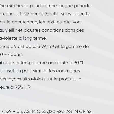
mière extérieure pendant une longue période
court. Utilisé pour détecter si les produits
s, le caoutchouc, les textiles, etc. vont
, vieillir et d'autres conditions dans des
raviolette à long terme.
adiance UV est de 0.15 W/m² et la gamme de
90 ~ 400nm.
ble de la température ambiante à 90 ℃.
lvérisation pour simuler les dommages
es rayons ultraviolets sur le produit. La
ieure à 95% HR.
4329 - 05, ASTM C1257,
ASTM C1442,
ISO 4892,