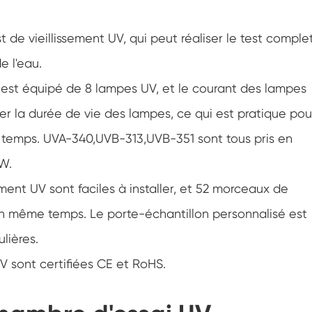
Chambre de climatisation à température
négative
t de vieillissement UV, qui peut réaliser le test comple
Chambre climatique d'essai de laboratoire
d'humidité de la température
e l'eau.
Chambre d'altitude de température
V est équipé de 8 lampes UV, et le courant des lampes
her la durée de vie des lampes, ce qui est pratique pou
Chambre de chaleur humide
à temps. UVA-340,UVB-313,UVB-351 sont tous pris en
Four de séchage
W.
Dispositifs de test de panneaux
ment UV sont faciles à installer, et 52 morceaux de
photovoltaïques
 même temps. Le porte-échantillon personnalisé est
Chambre du climat froid
lières.
Chambre de test de dégradation
UV sont certifiées CE et RoHS.
photovoltaïque
Chambre de conditionnement