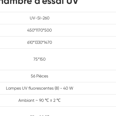
chambre d'essai UV
Marcher dans la chambre d'humidité
UV-SI-260
Chambre d'humidité froide de chaleur
450*1170*500
Chambre de température
610*1330*1470
Chambre environnementale Reach-In
Chambre de stress environnemental
75*150
Chambre environnementale sous-zéro
56 Pièces
Équipement d'essai accéléré de durée de
conservation
Lampes UV fluorescentes (8) - 40 W
Chambre de stabilité
Ambiant ~ 90 ℃ ± 2 ℃
Chambre de la température Shaker