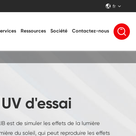
fr


ervices
Ressources
Société
Contactez-nous
UV d'essai
B est de simuler les effets de la lumière
mière du soleil, qui peut reproduire les effets