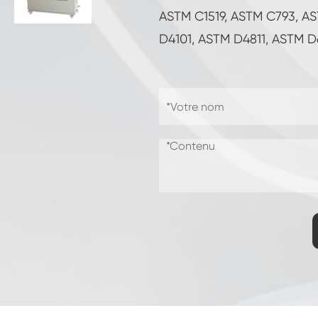
Chambre d'essai de résistance à la
ASTM C1519, ASTM C793, A
congélation
D4101, ASTM D4811, ASTM D
Chambre froide chaude d'essai de
température
Chambre d'environnement froid
Cabinet de climat constant
LV124 Choc de K-12 température et
équipement de test d'eau d'éclaboussure
Explosion preuve batterie thermique
Runaway Chambre
Machine de vibration de température
Four industriel pour batteries
Chambre industrielle de congélation