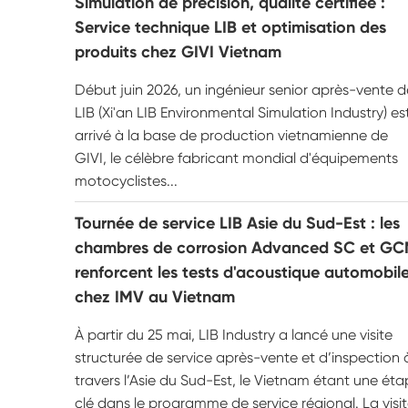
Simulation de précision, qualité certifiée :
Testeur d'altération UV
Service technique LIB et optimisation des
produits chez GIVI Vietnam
Chambre d'essai de poussière
Début juin 2026, un ingénieur senior après-vente d
Chambre d'essai de pluie
LIB (Xi'an LIB Environmental Simulation Industry) es
arrivé à la base de production vietnamienne de
Chambre de plain-pied
GIVI, le célèbre fabricant mondial d'équipements
motocyclistes...
Chambre d'essai spéciale
Tournée de service LIB Asie du Sud-Est : les
Équipement de test IP
chambres de corrosion Advanced SC et G
renforcent les tests d'acoustique automobil
chez IMV au Vietnam
À partir du 25 mai, LIB Industry a lancé une visite
structurée de service après-vente et d’inspection 
travers l’Asie du Sud-Est, le Vietnam étant une ét
clé dans le programme de service régional. La visi