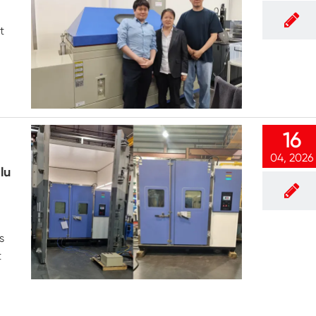
Chambre d'essai environnementale
d'humidité
t
Chambre à température constante
Chambre d'essai environnementale PV
Chambre constante d'essai de température
et d'humidité
16
Chambre de stabilité d'essai de vieillissement
04, 2026
d'hydrolyse
lu
Mèche humide pour chambre d'essai
d'humidité
Humidité Chambre
s
t
Chambre d'altitude
Chambre d'abus thermique