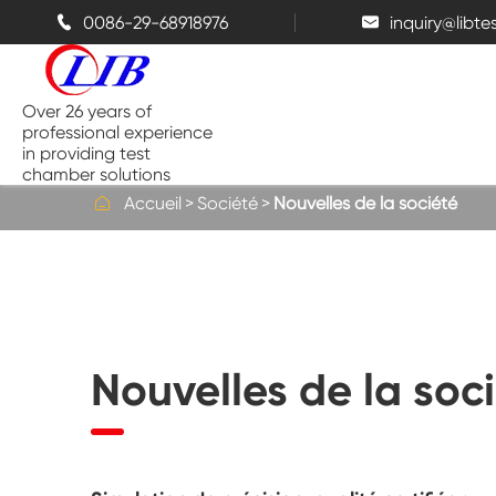
0086-29-68918976
inquiry@libt


Over 26 years of
professional experience
in providing test
chamber solutions

Accueil
Société
Nouvelles de la société
Chambre de température et
d'humidité
Chambre d'essai de Benchtop
Nouvelles de la soc
Chambres thermiques
Chambres de pulvérisation de sel