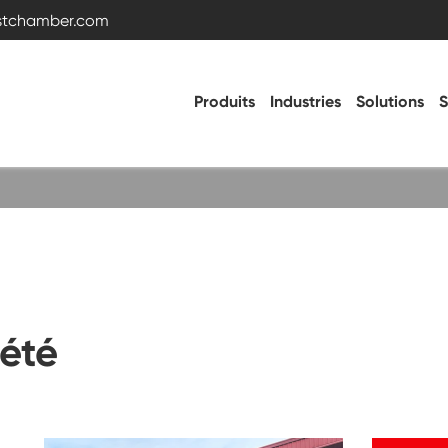
estchamber.com
Produits
Industries
Solutions
S
Chambre d'essai de température et
d'humidité
Chambre froide chaude
iété
Chambre de vibration
Chambre d'essai haute basse température