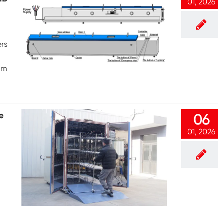
01, 2026
Cabinet de basse température constante
Chambre de gel dégel
ers
Chambre d'essai de preuve d'explosion
 mm
Chambre d'essai de congélation d'humidité
Chambre climatique PV
e
06
01, 2026
Chambre d'essai pour modules PV
Chambre d'essai PV
Chambre d'essai de laboratoire
Chambre environnementale PV