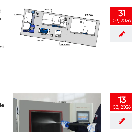
Chambre de climatisation à température
négative
e
31
à
Chambre climatique d'essai de laboratoire
03, 2026
d'humidité de la température
Chambre d'altitude de température
ai
Chambre de chaleur humide
Four de séchage
Dispositifs de test de panneaux
photovoltaïques
Chambre du climat froid
13
de
Chambre de test de dégradation
03, 2026
photovoltaïque
Chambre de conditionnement