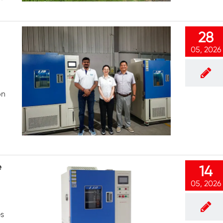
Chambre d'essai de résistance à la
congélation
Chambre froide chaude d'essai de
28
température
05, 2026
Chambre d'environnement froid
Cabinet de climat constant
on
LV124 Choc de K-12 température et
équipement de test d'eau d'éclaboussure
Explosion preuve batterie thermique
Runaway Chambre
Machine de vibration de température
e
14
Four industriel pour batteries
05, 2026
Chambre industrielle de congélation
es