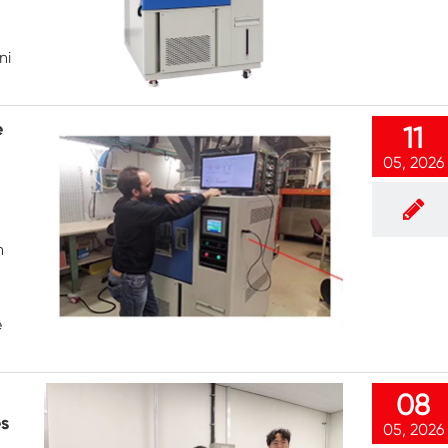
Chambre d'humidité de température
personnalisée à double porte
ni
Chambre chaude d'humidité froide
Chambre d'essai de durée de conservation
e
11
Vaporisateur de sel combiné et chambre
05, 2026
d'essai climatique
Unité de conditionnement environnemental à
température et humidité contrôlées
n
Chambre d'essai de température et basse
pression d'air
Chambre environnementale de simulation de
e
température
Gaze d'ampoule humide pour chambres
d'humidité de la température
08
Chambre d'essai environnementale
es
polyvalente
05, 2026