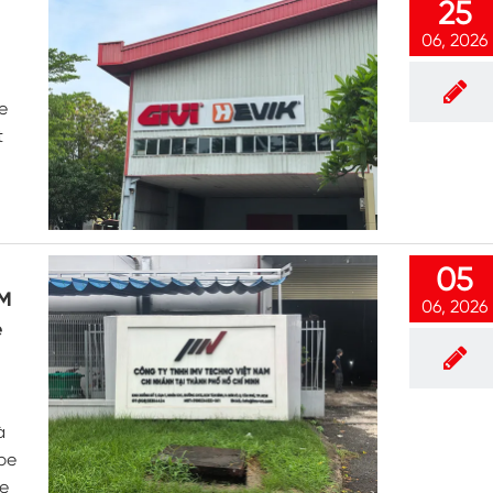
25
Température constante Humidité Chambre
06, 2026
Chambre d'essai de batteries
e
Chambre contrôlée environnement
t
Chambre d'humidité thermique
Chambre climatique CO2
05
Chambre cryogénique
CM
06, 2026
e
Machine d'essai de stabilité thermique
Chambre de chauffage humide pour
modules PV
à
Chambre d'essai de climat et de
ape
température
te