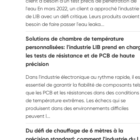
client a besoin d'un test précis de pénétration de
l'eau En mars 2022, un client a approché l'industrie
de LIB avec un défi critique. Leurs produits avaient
besoin de faire passer l'eau leaka...
Solutions de chambre de température
personnalisées: l'industrie LIB prend en char
les tests de résistance et de PCB de haute
précision
Dans l'industrie électronique au rythme rapide, il es
essentiel de garantir la fiabilité de composants tel
que les PCB et les résistances dans des conditions
de température extrêmes. Les échecs qui se
produisent dans des environnements difficiles
peuvent l...
Du défi de chauffage de 6 mètres à la
précision standard: comment l'industrie du L