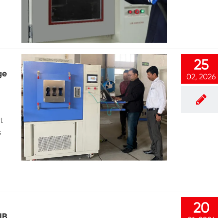
Marcher dans la chambre d'humidité
Chambre d'humidité froide de chaleur
Chambre de température
25
ge
02, 2026
Chambre environnementale Reach-In
Chambre de stress environnemental
t
s
Chambre environnementale sous-zéro
Équipement d'essai accéléré de durée de
conservation
Chambre de stabilité
20
Chambre de la température Shaker
IB