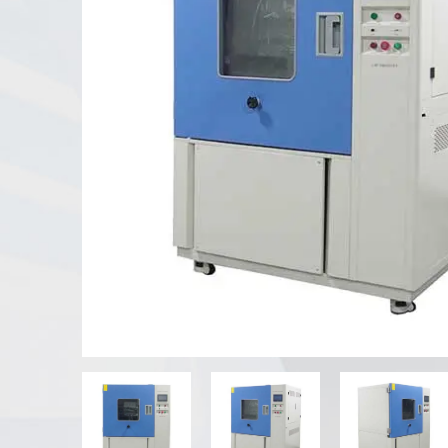
Testeur d'altération UV
Chambre d'essai de poussière
Chambre d'essai de pluie
Chambre de plain-pied
Chambre d'essai spéciale
Équipement de test IP