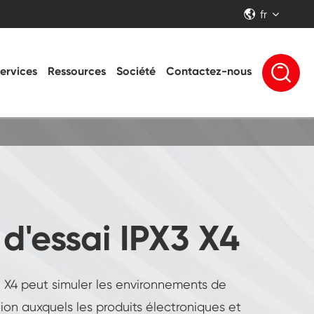
fr


ervices
Ressources
Société
Contactez-nous
'essai IPX3 X4
3 X4 peut simuler les environnements de
tion auxquels les produits électroniques et