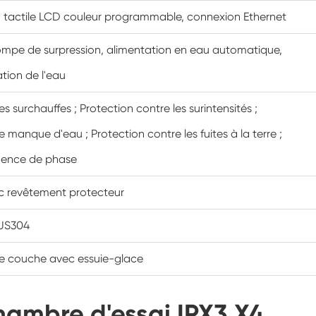
n tactile LCD couleur programmable, connexion Ethernet
Cabinet de basse température constante
ompe de surpression, alimentation en eau automatique,
Chambre de gel dégel
tion de l'eau
Chambre d'essai de preuve d'explosion
es surchauffes ; Protection contre les surintensités ;
Chambre d'essai de congélation d'humidité
e manque d'eau ; Protection contre les fuites à la terre ;
uence de phase
Chambre climatique PV
ec revêtement protecteur
Chambre d'essai pour modules PV
SUS304
Chambre d'essai PV
le couche avec essuie-glace
Chambre d'essai de laboratoire
Chambre environnementale PV
hambre d'essai IPX3 X4