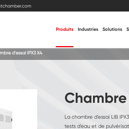
estchamber.com
Produits
Industries
Solutions
S
bre d'essai IPX3 X4
Chambre d'essai de température et
d'humidité
Chambre froide chaude
Chambre d
Chambre de vibration
La chambre d'essai LIB IPX
Chambre d'essai haute basse température
tests d'eau et de pulvérisa