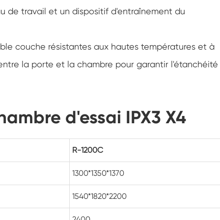
Chambre de climatisation à température
u de travail et un dispositif d'entraînement du
négative
Chambre climatique d'essai de laboratoire
d'humidité de la température
uble couche résistantes aux hautes températures et à
Chambre d'altitude de température
 entre la porte et la chambre pour garantir l'étanchéité
Chambre de chaleur humide
Four de séchage
chambre d'essai IPX3 X4
Dispositifs de test de panneaux
photovoltaïques
R-1200C
Chambre du climat froid
1300*1350*1370
Chambre de test de dégradation
photovoltaïque
1540*1820*2200
Chambre de conditionnement
2400