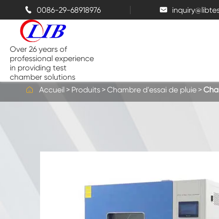
0086-29-68918976
inquiry@libt


Over 26 years of
professional experience
in providing test
chamber solutions

Accueil
Produits
Chambre d'essai de pluie
Cham
Chambre de température et
d'humidité
Chambre d'essai de Benchtop
Chambres thermiques
Chambres de pulvérisation de sel