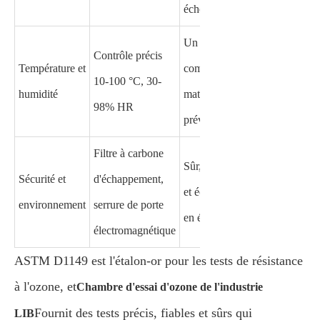
échecs
Un
Contrôle précis
Température et
comportement
10-100 °C, 30-
humidité
matériel
98% HR
prévisible
Filtre à carbone
Sûr, conforme
Sécurité et
d'échappement,
et économe
environnement
serrure de porte
en énergie
électromagnétique
ASTM D1149 est l'étalon-or pour les tests de résistance
à l'ozone, et
Chambre d'essai d'ozone de l'industrie
Fournit des tests précis, fiables et sûrs qui
LIB