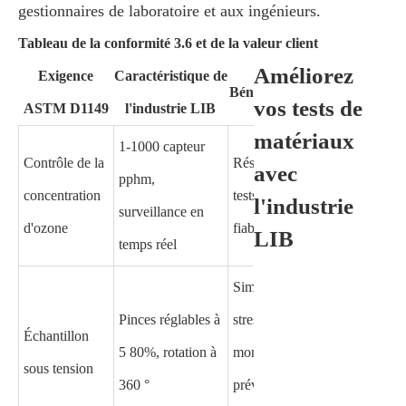
gestionnaires de laboratoire et aux ingénieurs.
Tableau de la conformité 3.6 et de la valeur client
Améliorez
Exigence
Caractéristique de
Bénéfice client
vos tests de
ASTM D1149
l'industrie LIB
matériaux
1-1000 capteur
Contrôle de la
Résultats des
avec
pphm,
concentration
tests précis et
l'industrie
surveillance en
d'ozone
fiables
LIB
temps réel
Simule le
Pinces réglables à
stress du
Échantillon
5 80%, rotation à
monde réel,
sous tension
360 °
prévient les