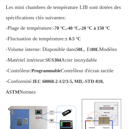
Les mini chambres de température LIB sont dotées des
spécifications clés suivantes:
-Plage de température:
-70 °C,-40 °C,-20 °C à 150 °C
-Fluctuation de température:
± 0.5 °C
-Volume interne: Disponible dans
, Et
Modèles
50L
80L
-Matériel intérieur:
Acier inoxydable
SUS304
-Contrôleur:
Contrôleur d'écran tactile
Programmable
-Conformité:
IEC 60068-2-1/2/3-5, MIL-STD-810,
Normes
ASTM