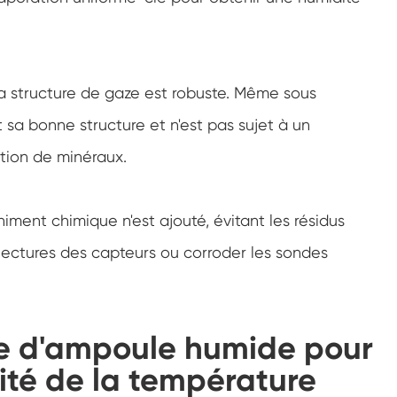
Chambre d'essai environnementale
d'humidité
Chambre à température constante
la structure de gaze est robuste. Même sous
Chambre d'essai environnementale PV
 sa bonne structure et n'est pas sujet à un
Chambre constante d'essai de température
tion de minéraux.
et d'humidité
Chambre de stabilité d'essai de vieillissement
d'hydrolyse
ment chimique n'est ajouté, évitant les résidus
Mèche humide pour chambre d'essai
d'humidité
 lectures des capteurs ou corroder les sondes
Humidité Chambre
Chambre d'altitude
ze d'ampoule humide pour
ité de la température
Chambre d'abus thermique