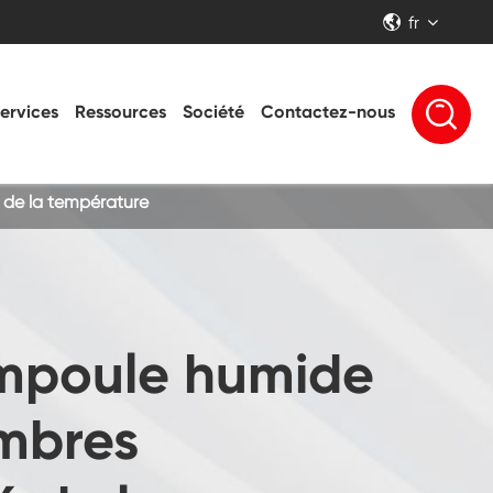
fr


ervices
Ressources
Société
Contactez-nous
de la température
mpoule humide
mbres