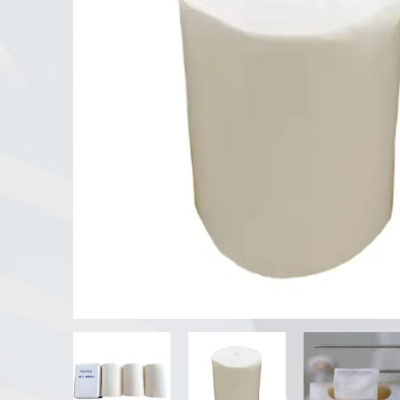
Testeur d'altération UV
Chambre d'essai de poussière
Chambre d'essai de pluie
Chambre de plain-pied
Chambre d'essai spéciale
Équipement de test IP