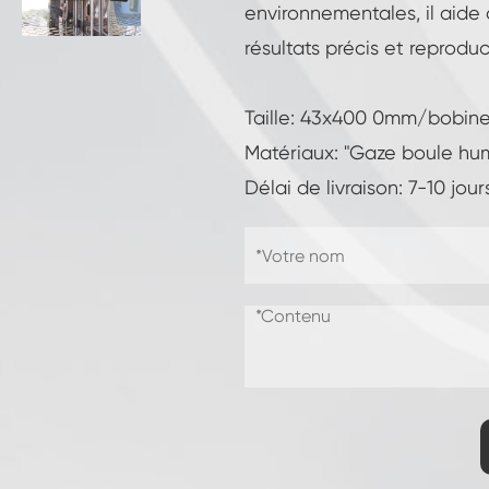
Chambre d'essai de résistance à la
environnementales, il aide 
congélation
résultats précis et reproduc
Chambre froide chaude d'essai de
température
Taille: 43x400 0mm/bobin
Chambre d'environnement froid
Matériaux: "Gaze boule hum
Cabinet de climat constant
Délai de livraison: 7-10 jou
LV124 Choc de K-12 température et
équipement de test d'eau d'éclaboussure
Explosion preuve batterie thermique
Runaway Chambre
Machine de vibration de température
Four industriel pour batteries
Chambre industrielle de congélation