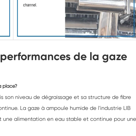
Cabinet de basse température constante
Chambre de gel dégel
Chambre d'essai de preuve d'explosion
s performances de la gaze
Chambre d'essai de congélation d'humidité
Chambre climatique PV
Chambre d'essai pour modules PV
la place?
s son niveau de dégraissage et sa structure de fibre
Chambre d'essai PV
ntinue. La gaze à ampoule humide de l'industrie LIB
Chambre d'essai de laboratoire
rant une alimentation en eau stable et continue pour un
Chambre environnementale PV