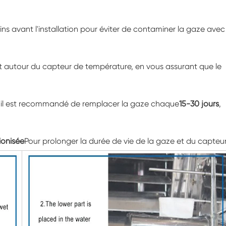
Marcher dans la chambre d'humidité
s avant l'installation pour éviter de contaminer la gaze avec
Chambre d'humidité froide de chaleur
Chambre de température
t autour du capteur de température, en vous assurant que le
Chambre environnementale Reach-In
n, il est recommandé de remplacer la gaze chaque
15-30 jours
,
Chambre de stress environnemental
Chambre environnementale sous-zéro
ionisée
Pour prolonger la durée de vie de la gaze et du capteur
Équipement d'essai accéléré de durée de
conservation
Chambre de stabilité
Chambre de la température Shaker