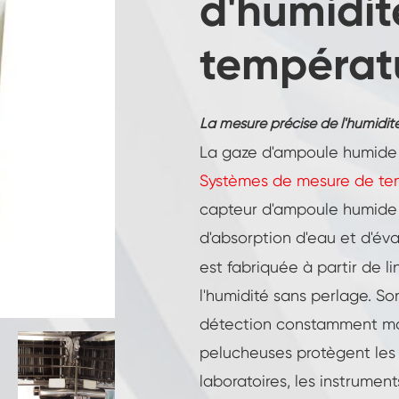
d'humidit
Température constante Humidité Chambre
températ
Chambre d'essai de batteries
Chambre contrôlée environnement
La mesure précise de l'humidi
Chambre d'humidité thermique
La gaze d'ampoule humide 
Systèmes de mesure de tem
Chambre climatique CO2
capteur d'ampoule humide 
Chambre cryogénique
d'absorption d'eau et d'év
est fabriquée à partir de l
Machine d'essai de stabilité thermique
l'humidité sans perlage. Son
Chambre de chauffage humide pour
détection constamment moui
modules PV
pelucheuses protègent les 
Chambre d'essai de climat et de
température
laboratoires, les instrume