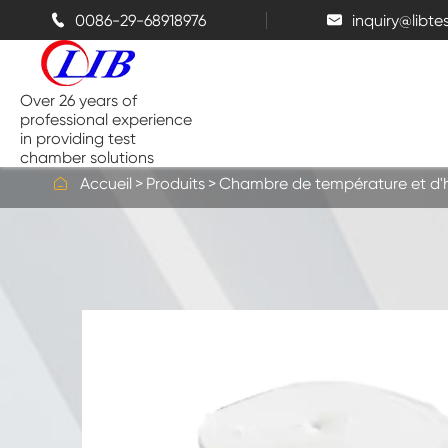
0086-29-68918976
inquiry@libt


Over 26 years of
professional experience
in providing test
chamber solutions

Accueil
Produits
Chambre de température et d'
Chambre de température et
d'humidité
Chambre d'essai de Benchtop
Chambres thermiques
Chambres de pulvérisation de sel