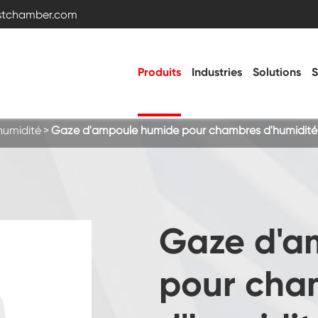
estchamber.com
Produits
Industries
Solutions
S
humidité
Gaze d'ampoule humide pour chambres d'humidité 
Chambre d'essai de température et
d'humidité
Chambre froide chaude
Gaze d'a
Chambre de vibration
pour cha
Chambre d'essai haute basse température