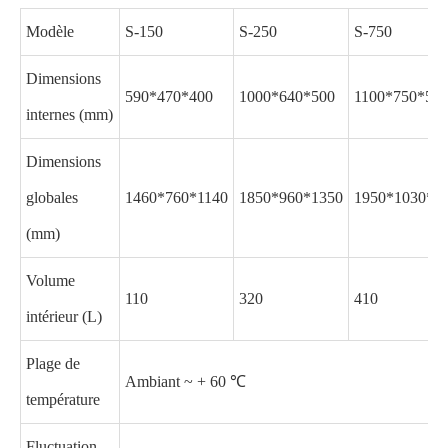
Modèle
S-150
S-250
S-750
Dimensions
590*470*400
1000*640*500
1100*750*50
internes (mm)
Dimensions
globales
1460*760*1140
1850*960*1350
1950*1030*1
(mm)
Volume
110
320
410
intérieur (L)
Plage de
Ambiant ~ + 60 ℃
température
Fluctuation