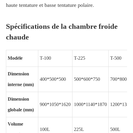
haute tentature et basse tentature polaire.
Spécifications de la chambre froide
chaude
Modèle
T-100
T-225
T-500
Dimension
400*500*500
500*600*750
700*800*9
interne (mm)
Dimension
900*1050*1620
1000*1140*1870
1200*1340
globale (mm)
Volume
100L
225L
500L