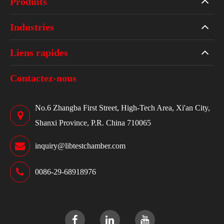
Produits
Industries
Liens rapides
Contactez-nous
No.6 Zhangba First Street, High-Tech Area, Xi'an City,
Shanxi Province, P.R. China 710065
inquiry@libtestchamber.com
0086-29-68918976