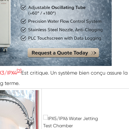
Cabinet de basse température constante
Chambre de gel dégel
Chambre d'essai de preuve d'explosion
Chambre d'essai de congélation d'humidité
Chambre climatique PV
[2]
X3/IPX4
Est critique. Un système bien conçu assure la
Chambre d'essai pour modules PV
ng terme.
Chambre d'essai PV
Chambre d'essai de laboratoire
Chambre environnementale PV