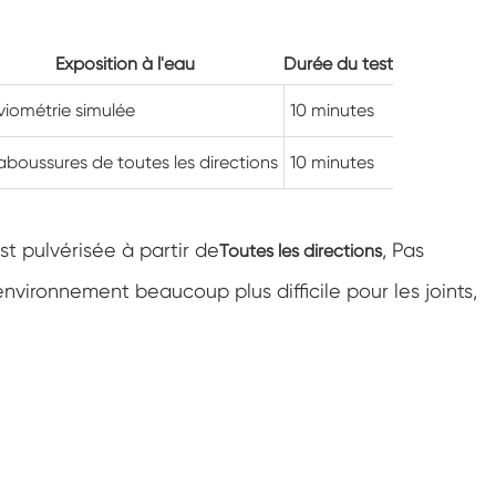
Chambre de climatisation à température
négative
Exposition à l'eau
Durée du test
Chambre climatique d'essai de laboratoire
d'humidité de la température
viométrie simulée
10 minutes
Chambre d'altitude de température
aboussures de toutes les directions
10 minutes
Chambre de chaleur humide
Four de séchage
st pulvérisée à partir de
, Pas
Toutes les directions
nvironnement beaucoup plus difficile pour les joints,
Dispositifs de test de panneaux
photovoltaïques
Chambre du climat froid
Chambre de test de dégradation
photovoltaïque
Chambre de conditionnement