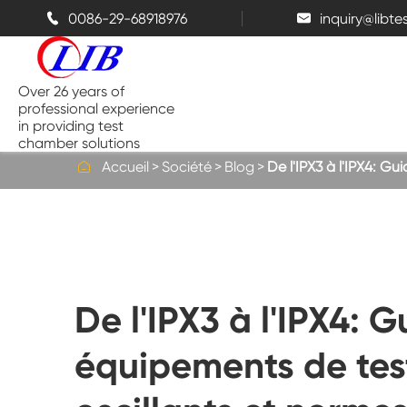
0086-29-68918976
inquiry@libt


Over 26 years of
professional experience
in providing test
chamber solutions

Accueil
Société
Blog
De l'IPX3 à l'IPX4: G
Chambre de température et
d'humidité
Chambre d'essai de Benchtop
De l'IPX3 à l'IPX4: 
Chambres thermiques
équipements de test
Chambres de pulvérisation de sel