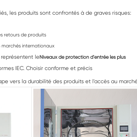
Chambre d'humidité de température
personnalisée à double porte
és, les produits sont confrontés à de graves risques:
Chambre chaude d'humidité froide
 retours de produits
Chambre d'essai de durée de conservation
s marchés internationaux
Vaporisateur de sel combiné et chambre
d'essai climatique
) représentent le
Niveaux de protection d'entrée les plus
Unité de conditionnement environnemental à
ormes IEC. Choisir conforme et précis
température et humidité contrôlées
Chambre d'essai de température et basse
ape vers la durabilité des produits et l'accès au marché
pression d'air
Chambre environnementale de simulation de
température
Gaze d'ampoule humide pour chambres
d'humidité de la température
Chambre d'essai environnementale
polyvalente