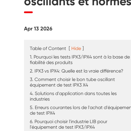
oscillants et norme
Testeur d'altération UV
Chambre d'essai de poussière
Apr 13 2026
Chambre d'essai de pluie
Chambre de plain-pied
Table of Content
[
Hide
]
1. Pourquoi les tests IPX3/IPX4 sont à la base de 
Chambre d'essai spéciale
fiabilité des produits
2. IPX3 vs IPX4: Quelle est la vraie différence?
Équipement de test IP
3. Comment choisir le bon tube oscillant
équipement de test IPX3 X4
4. Solutions d'application dans toutes les
industries
5. Erreurs courantes lors de l'achat d'équipeme
de test IPX4
6. Pourquoi choisir l'industrie LIB pour
l'équipement de test IPX3/IPX4