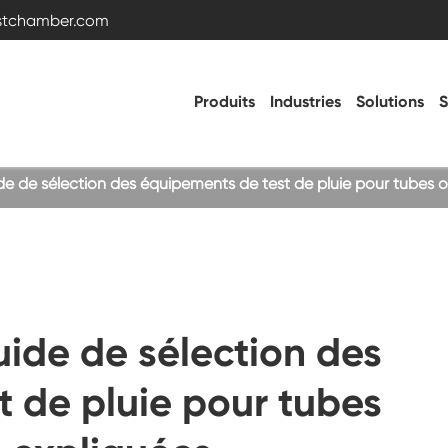
estchamber.com
Produits
Industries
Solutions
S
uide de sélection des équipements de test de pluie pour tubes o
Chambre d'essai de température et
d'humidité
Chambre froide chaude
Guide de sélection des
Chambre de vibration
 de pluie pour tubes
Chambre d'essai haute basse température