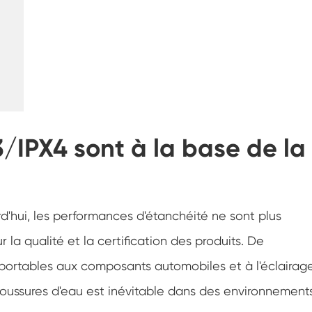
Chambre d'essai de résistance à la
congélation
Chambre froide chaude d'essai de
température
Chambre d'environnement froid
Cabinet de climat constant
3/IPX4 sont à la base de la
LV124 Choc de K-12 température et
équipement de test d'eau d'éclaboussure
Explosion preuve batterie thermique
Runaway Chambre
d'hui, les performances d'étanchéité ne sont plus
Machine de vibration de température
la qualité et la certification des produits. De
Four industriel pour batteries
s portables aux composants automobiles et à l'éclairag
laboussures d'eau est inévitable dans des environnement
Chambre industrielle de congélation