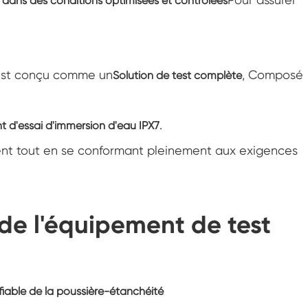
e dans des conditions optimisées et contrôlées
Chambre d'essai environnementale
d'humidité
Chambre à température constante
B est conçu comme un
, Composé
Solution de test complète
Chambre d'essai environnementale PV
Chambre constante d'essai de température
et d'humidité
.
 d'essai d'immersion d'eau IPX7
Chambre de stabilité d'essai de vieillissement
t tout en se conformant pleinement aux exigences
d'hydrolyse
Mèche humide pour chambre d'essai
d'humidité
 de l'équipement de test
Humidité Chambre
Chambre d'altitude
Chambre d'abus thermique
fiable de la poussière-étanchéité