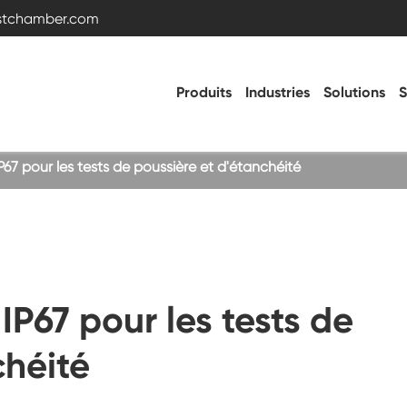
estchamber.com
Produits
Industries
Solutions
S
67 pour les tests de poussière et d'étanchéité
Chambre d'essai de température et
d'humidité
Chambre froide chaude
IP67 pour les tests de
Chambre de vibration
chéité
Chambre d'essai haute basse température