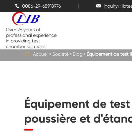
0086-29-68918976
inquiry@libt


Over 26 years of
professional experience
in providing test
chamber solutions

Accueil
Société
Blog
Équipement de test IP
Chambre de température et
d'humidité
Chambre d'essai de Benchtop
Équipement de test 
Chambres thermiques
poussière et d'étan
Chambres de pulvérisation de sel