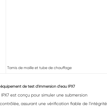
Cabinet de basse température constante
Chambre de gel dégel
Chambre d'essai de preuve d'explosion
Chambre d'essai de congélation d'humidité
Chambre climatique PV
Chambre d'essai pour modules PV
Tamis de maille et tube de chauffage
Chambre d'essai PV
 équipement de test d'immersion d'eau IPX7
Chambre d'essai de laboratoire
 IPX7 est conçu pour simuler une submersion
Chambre environnementale PV
ntrôlée, assurant une vérification fiable de l'intégrité