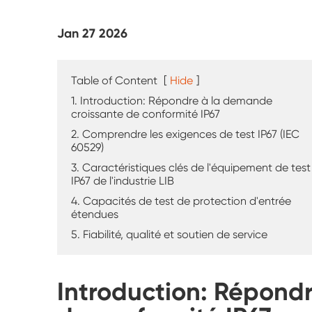
Testeur d'altération UV
Jan 27 2026
Chambre d'essai de poussière
Chambre d'essai de pluie
Table of Content
[
Hide
]
1. Introduction: Répondre à la demande
Chambre de plain-pied
croissante de conformité IP67
2. Comprendre les exigences de test IP67 (IEC
60529)
Chambre d'essai spéciale
3. Caractéristiques clés de l'équipement de test
IP67 de l'industrie LIB
Équipement de test IP
4. Capacités de test de protection d'entrée
étendues
5. Fiabilité, qualité et soutien de service
Introduction: Répond