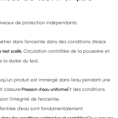
Chambre d'humidité de température
personnalisée à double porte
Chambre chaude d'humidité froide
iveaux de protection indépendants:
Chambre d'essai de durée de conservation
étrer dans l'enceinte dans des conditions d'essai
Vaporisateur de sel combiné et chambre
d'essai climatique
, Circulation contrôlée de la poussière et
test scellé
Unité de conditionnement environnemental à
température et humidité contrôlées
 la durée du test.
Chambre d'essai de température et basse
pression d'air
orsqu'un produit est immergé dans l'eau pendant une
Chambre environnementale de simulation de
température
t s'assurer
Et des conditions
Pression d'eau uniforme
Gaze d'ampoule humide pour chambres
on l'intégrité de l'enceinte.
d'humidité de la température
Chambre d'essai environnementale
d'entrée d'eau sont fondamentalement
polyvalente
Pour assurer