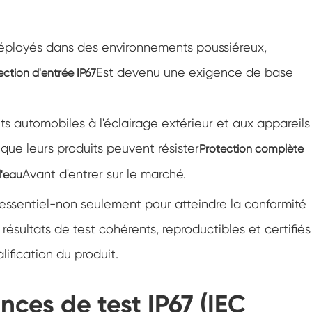
Chambre d'essai de résistance à la
congélation
Chambre froide chaude d'essai de
 déployés dans des environnements poussiéreux,
température
Est devenu une exigence de base
ection d'entrée IP67
Chambre d'environnement froid
Cabinet de climat constant
s automobiles à l'éclairage extérieur et aux appareils
LV124 Choc de K-12 température et
 que leurs produits peuvent résister
Protection complète
équipement de test d'eau d'éclaboussure
Avant d'entrer sur le marché.
l'eau
Explosion preuve batterie thermique
Runaway Chambre
essentiel-non seulement pour atteindre la conformité
Machine de vibration de température
résultats de test cohérents, reproductibles et certifiés
ification du produit.
Four industriel pour batteries
Chambre industrielle de congélation
ces de test IP67 (IEC