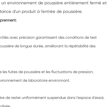
e un environnement de poussière entièrement fermé et
Chambre de climatisation à température
négative
tance d'un produit à l'entrée de poussière.
Chambre climatique d'essai de laboratoire
d'humidité de la température
mprennent:
Chambre d'altitude de température
ntrôlés avec précision garantissent des conditions de test
Chambre de chaleur humide
oussière de longue durée, améliorant la répétabilité des
Four de séchage
Dispositifs de test de panneaux
photovoltaïques
es fuites de poussière et les fluctuations de pression,
Chambre du climat froid
'environnement de laboratoire environnant.
Chambre de test de dégradation
photovoltaïque
sière de rester uniformément suspendue dans l'espace d'essai,
Chambre de conditionnement
alisée.