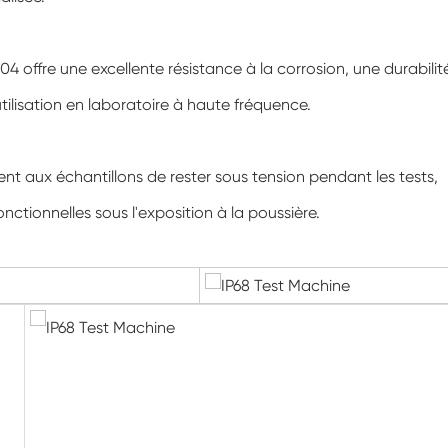
Marcher dans la chambre d'humidité
 offre une excellente résistance à la corrosion, une durabilit
Chambre d'humidité froide de chaleur
tilisation en laboratoire à haute fréquence.
Chambre de température
Chambre environnementale Reach-In
nt aux échantillons de rester sous tension pendant les tests,
tionnelles sous l'exposition à la poussière.
Chambre de stress environnemental
Chambre environnementale sous-zéro
Équipement d'essai accéléré de durée de
conservation
Chambre de stabilité
Chambre de la température Shaker