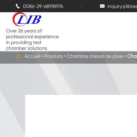
0086-29-68918976
inquiry@libt


Over 26 years of
professional experience
in providing test
chamber solutions

Accueil
Produits
Chambre d'essai de pluie
Cham
Chambre de température et
d'humidité
Chambre d'essai de Benchtop
Chambres thermiques
Chambres de pulvérisation de sel