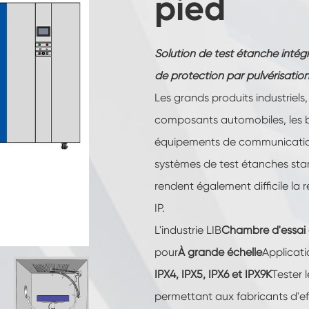
pied
Température constante Humidité Chambre
Chambre d'essai de batteries
Solution de test étanche intégr
de protection par pulvérisation
Chambre contrôlée environnement
Les grands produits industriels
Chambre d'humidité thermique
composants automobiles, les bat
équipements de communication
Chambre climatique CO2
systèmes de test étanches stan
Chambre cryogénique
rendent également difficile la r
IP.
Machine d'essai de stabilité thermique
L'industrie LIB
Chambre d'essai d
Chambre de chauffage humide pour
pour
À grande échelle
Applicati
modules PV
IPX4, IPX5, IPX6 et IPX9K
Tester 
Chambre d'essai de climat et de
température
permettant aux fabricants d'ef