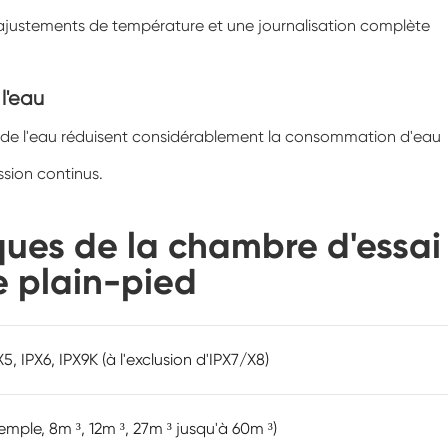
Chambre de climatisation à température
 ajustements de température et une journalisation complète
négative
Chambre climatique d'essai de laboratoire
d'humidité de la température
l'eau
Chambre d'altitude de température
ge de l'eau réduisent considérablement la consommation d'eau
Chambre de chaleur humide
ssion continus.
Four de séchage
ques de la chambre d'essai
Dispositifs de test de panneaux
e plain-pied
photovoltaïques
Chambre du climat froid
PX5, IPX6, IPX9K (à l'exclusion d'IPX7/X8)
Chambre de test de dégradation
photovoltaïque
Chambre de conditionnement
emple, 8m ³, 12m ³, 27m ³ jusqu'à 60m ³)