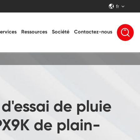
fr


ervices
Ressources
Société
Contactez-nous
'essai de pluie
PX9K de plain-