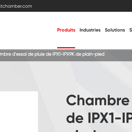
estchamber.com
Produits
Industries
Solutions
S
bre d'essai de pluie de IPX1-IPX9K de plain-pied
Chambre d'essai de température et
d'humidité
Chambre froide chaude
Chambre d
Chambre de vibration
de IPX1-I
Chambre d'essai haute basse température