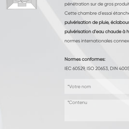
Chambre d'essai de résistance à la
pénétration sur de gros produ
congélation
Cette chambre d'essai étanch
Chambre froide chaude d'essai de
température
pulvérisation de pluie, éclabous
pulvérisation d'eau chaude à 
Chambre d'environnement froid
normes internationales connexe
Cabinet de climat constant
Normes conformes:
LV124 Choc de K-12 température et
équipement de test d'eau d'éclaboussure
IEC 60529, ISO 20653, DIN 400
Explosion preuve batterie thermique
Runaway Chambre
Machine de vibration de température
Four industriel pour batteries
Chambre industrielle de congélation