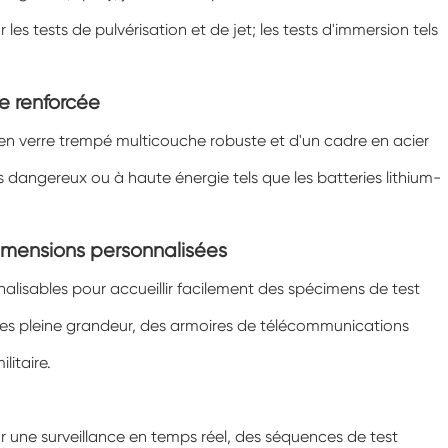
Chambre d'essai environnementale
es tests de pulvérisation et de jet; les tests d'immersion tels
d'humidité
Chambre à température constante
e renforcée
Chambre d'essai environnementale PV
e en verre trempé multicouche robuste et d'un cadre en acier
Chambre constante d'essai de température
 dangereux ou à haute énergie tels que les batteries lithium-
et d'humidité
Chambre de stabilité d'essai de vieillissement
d'hydrolyse
imensions personnalisées
Mèche humide pour chambre d'essai
d'humidité
alisables pour accueillir facilement des spécimens de test
Humidité Chambre
ues pleine grandeur, des armoires de télécommunications
litaire.
Chambre d'altitude
Chambre d'abus thermique
r une surveillance en temps réel, des séquences de test