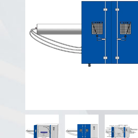
Testeur d'altération UV
Chambre d'essai de poussière
Chambre d'essai de pluie
Chambre de plain-pied
Chambre d'essai spéciale
Équipement de test IP