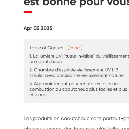
est bonne pour vou
Testeur d'altération UV
Chambre d'essai de poussière
Apr 03 2025
Chambre d'essai de pluie
Chambre de plain-pied
Table of Content
[
Hide
]
1. La lumière UV: "tueur invisible" du vieillissemen
Chambre d'essai spéciale
du caoutchouc
2. Chambre d'essai de vieillissement UV LIB:
simuler avec précision le vieillissement naturel
Équipement de test IP
3. Agir maintenant pour rendre les tests de
combustion du caoutchouc plus faciles et plus
efficaces
Les produits en caoutchouc sont partout-pneus
silencieusement des fonctions clés telles que