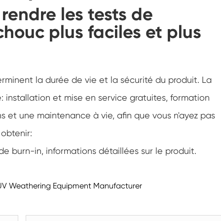
rendre les tests de
Marcher dans la chambre d'humidité
ouc plus faciles et plus
Chambre d'humidité froide de chaleur
Chambre de température
minent la durée de vie et la sécurité du produit. La
Chambre environnementale Reach-In
 installation et mise en service gratuites, formation
Chambre de stress environnemental
ns et une maintenance à vie, afin que vous n'ayez pas
obtenir:
Chambre environnementale sous-zéro
burn-in, informations détaillées sur le produit.
Équipement d'essai accéléré de durée de
conservation
Chambre de stabilité
| UV Weathering Equipment Manufacturer
Chambre de la température Shaker