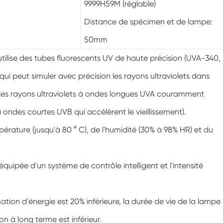
9999H59M (réglable)
Chambre de climatisation à température
négative
Distance de spécimen et de lampe:
Chambre climatique d'essai de laboratoire
50mm
d'humidité de la température
utilise des tubes fluorescents UV de haute précision (UVA-340,
Chambre d'altitude de température
ui peut simuler avec précision les rayons ultraviolets dans
Chambre de chaleur humide
 les rayons ultraviolets à ondes longues UVA couramment
Four de séchage
 à ondes courtes UVB qui accélèrent le vieillissement).
érature (jusqu'à 80 ° C), de l'humidité (30% à 98% HR) et du
Dispositifs de test de panneaux
photovoltaïques
.
Chambre du climat froid
quipée d'un système de contrôle intelligent et l'intensité
Chambre de test de dégradation
photovoltaïque
tion d'énergie est 20% inférieure, la durée de vie de la lampe
Chambre de conditionnement
ion à long terme est inférieur.