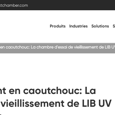
estchamber.com
Produits
Industries
Solutions
S
t en caoutchouc: La chambre d'essai de vieillissement de LIB 
Chambre d'essai de température et
d'humidité
Chambre froide chaude
ent en caoutchouc: La
Chambre de vibration
vieillissement de LIB UV
Chambre d'essai haute basse température