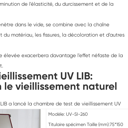
Chambre d'humidité de température
nution de l'élasticité, du durcissement et de la
personnalisée à double porte
Chambre chaude d'humidité froide
pénètre dans le vide, se combine avec la chaîne
Chambre d'essai de durée de conservation
 du matériau, les fissures, la décoloration et d'autres
Vaporisateur de sel combiné et chambre
d'essai climatique
e élevée exacerbera davantage l'effet néfaste de la
Unité de conditionnement environnemental à
t.
température et humidité contrôlées
eillissement UV LIB:
Chambre d'essai de température et basse
pression d'air
 le vieillissement naturel
Chambre environnementale de simulation de
température
Gaze d'ampoule humide pour chambres
 LIB a lancé la chambre de test de vieillissement UV
d'humidité de la température
Modèle: UV-SI-260
Chambre d'essai environnementale
polyvalente
Titulaire spécimen Taille (mm):75*150