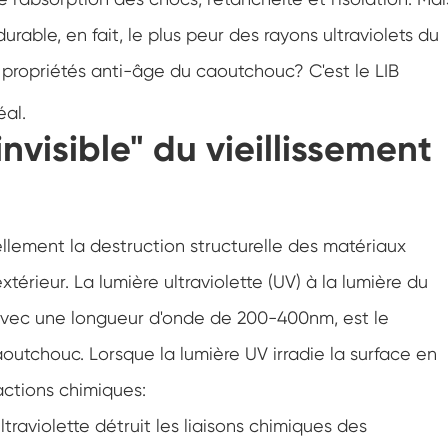
Chambre d'essai de résistance à la
congélation
ble, en fait, le plus peur des rayons ultraviolets du
Chambre froide chaude d'essai de
 propriétés anti-âge du caoutchouc? C'est le LIB
température
éal.
Chambre d'environnement froid
invisible" du vieillissement
Cabinet de climat constant
LV124 Choc de K-12 température et
équipement de test d'eau d'éclaboussure
llement la destruction structurelle des matériaux
Explosion preuve batterie thermique
Runaway Chambre
térieur. La lumière ultraviolette (UV) à la lumière du
te avec une longueur d'onde de 200-400nm, est le
Machine de vibration de température
aoutchouc. Lorsque la lumière UV irradie la surface en
Four industriel pour batteries
actions chimiques:
Chambre industrielle de congélation
ltraviolette détruit les liaisons chimiques des