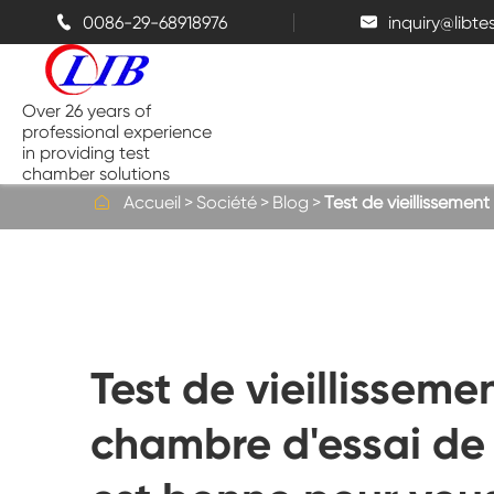
0086-29-68918976
inquiry@libt


Over 26 years of
professional experience
in providing test
chamber solutions

Accueil
Société
Blog
Test de vieillissemen
Chambre de température et
d'humidité
Chambre d'essai de Benchtop
Test de vieillissem
Chambres thermiques
chambre d'essai de 
Chambres de pulvérisation de sel