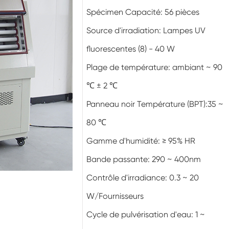
Chambre d'essai environnementale
Spécimen Capacité: 56 pièces
d'humidité
Source d'irradiation: Lampes UV
Chambre à température constante
fluorescentes (8) - 40 W
Chambre d'essai environnementale PV
Plage de température: ambiant ~ 90
Chambre constante d'essai de température
℃ ± 2 ℃
et d'humidité
Panneau noir Température (BPT):35 ~
Chambre de stabilité d'essai de vieillissement
d'hydrolyse
80 ℃
Mèche humide pour chambre d'essai
Gamme d'humidité: ≥ 95% HR
d'humidité
Bande passante: 290 ~ 400nm
Humidité Chambre
Contrôle d'irradiance: 0.3 ~ 20
Chambre d'altitude
W/Fournisseurs
Cycle de pulvérisation d'eau: 1 ~
Chambre d'abus thermique