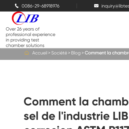
0086-29-68918976
inquiry@libt


Over 26 years of
professional experience
in providing test
chamber solutions

Accueil
Société
Blog
Comment la chambre de
Chambre de température et
d'humidité
Chambre d'essai de Benchtop
Comment la chambre
Chambres thermiques
sel de l'industrie LI
Chambres de pulvérisation de sel