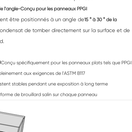
Marcher dans la chambre d'humidité
de l'angle-Conçu pour les panneaux PPGI
ivent être positionnés à un angle de
15 ° à 30 ° de la
Chambre d'humidité froide de chaleur
ondensat de tomber directement sur la surface et de
Chambre de température
d.
Chambre environnementale Reach-In
U
Conçu spécifiquement pour les panneaux plats tels que PPGI
Chambre de stress environnemental
pleinement aux exigences de l'ASTM B117
Chambre environnementale sous-zéro
restent stables pendant une exposition à long terme
Équipement d'essai accéléré de durée de
forme de brouillard salin sur chaque panneau
conservation
Chambre de stabilité
Chambre de la température Shaker