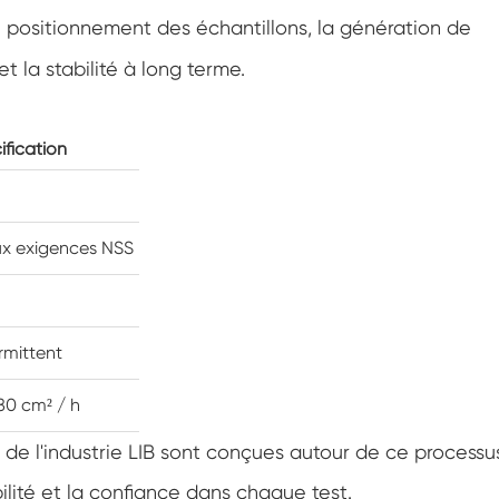
Chambre de climatisation à température
e positionnement des échantillons, la génération de
négative
t la stabilité à long terme.
Chambre climatique d'essai de laboratoire
d'humidité de la température
Chambre d'altitude de température
ification
Chambre de chaleur humide
x exigences NSS
Four de séchage
Dispositifs de test de panneaux
photovoltaïques
rmittent
Chambre du climat froid
Chambre de test de dégradation
80 cm² / h
photovoltaïque
 de l'industrie LIB sont conçues autour de ce processu
Chambre de conditionnement
ilité et la confiance dans chaque test.