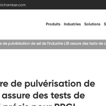
estchamber.com
Produits
Industries
Solutions
S
 pulvérisation de sel de l'industrie LIB assure des tests de 
Chambre d'essai de température et
d'humidité
Chambre froide chaude
 de pulvérisation de
Chambre de vibration
B assure des tests de
Chambre d'essai haute basse température