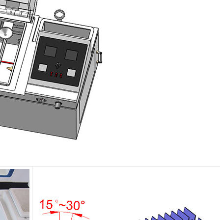
Cabinet de basse température constante
Chambre de gel dégel
Chambre d'essai de preuve d'explosion
Chambre d'essai de congélation d'humidité
Chambre climatique PV
Chambre d'essai pour modules PV
Chambre d'essai PV
Chambre d'essai de laboratoire
Chambre environnementale PV