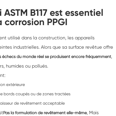
Chambre d'essai de résistance à la
congélation
 ASTM B117 est essentiel
Chambre froide chaude d'essai de
a corrosion PPGI
température
Chambre d'environnement froid
nt utilisé dans la construction, les appareils
Cabinet de climat constant
intes industrielles. Alors que sa surface revêtue offre
LV124 Choc de K-12 température et
,
s échecs du monde réel se produisent encore fréquemment
équipement de test d'eau d'éclaboussure
rs, humides ou pollués.
Explosion preuve batterie thermique
Runaway Chambre
nt:
Machine de vibration de température
on extérieure
 de bords coupés ou de zones tractées
Four industriel pour batteries
aisseur de revêtement acceptable
Chambre industrielle de congélation
st
, Mais
Pas la formulation de revêtement elle-même