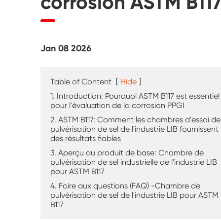
corrosion ASTM B117
Testeur d'altération UV
Chambre d'essai de poussière
Jan 08 2026
Chambre d'essai de pluie
Chambre de plain-pied
Table of Content
[
Hide
]
1. Introduction: Pourquoi ASTM B117 est essentiel
Chambre d'essai spéciale
pour l'évaluation de la corrosion PPGI
2. ASTM B117: Comment les chambres d'essai de
pulvérisation de sel de l'industrie LIB fournissent
Équipement de test IP
des résultats fiables
3. Aperçu du produit de base: Chambre de
pulvérisation de sel industrielle de l'industrie LIB
pour ASTM B117
4. Foire aux questions (FAQ) -Chambre de
pulvérisation de sel de l'industrie LIB pour ASTM
B117