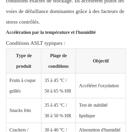
conditions exactes de stockage. Ils accélèrent plutôt les
voies de défaillance dominantes grâce à des facteurs de
stress contrôlés.
Accélération par la température et l'humidité
Conditions ASLT typiques :
Type de
Plage de
Objectif
produit
conditions
Fruits à coque
35 à 45 °C /
Accélérer l'oxydation
grillés
50 à 65 % HR
35 à 45 °C /
Test de stabilité
Snacks frits
30 à 50 % HR
lipidique
Crackers /
30 à 40 °C /
Absorption d'humidité