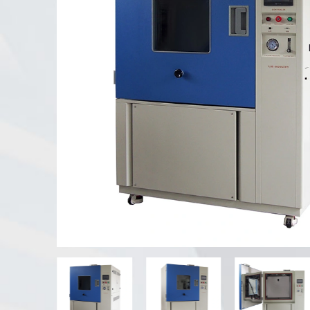
Testeur d'altération UV
Chambre d'essai de poussière
Chambre d'essai de pluie
Chambre de plain-pied
Chambre d'essai spéciale
Équipement de test IP