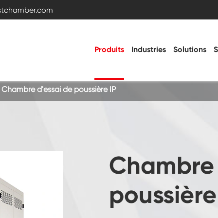
estchamber.com
Produits
Industries
Solutions
S
Chambre d'essai de poussière IP
Chambre d'essai de température et
d'humidité
Chambre froide chaude
Chambre 
Chambre de vibration
poussière
Chambre d'essai haute basse température