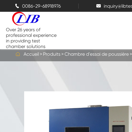
0086-29-68918976
inquiry@libt


Over 26 years of
professional experience
in providing test
chamber solutions

Accueil
Produits
Chambre d'essai de poussière
Chambre de température et
d'humidité
Chambre d'essai de Benchtop
Chambres thermiques
Chambres de pulvérisation de sel