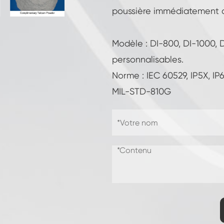
Chambre d'essai de résistance à la
poussière immédiatement
congélation
Chambre froide chaude d'essai de
température
Modèle : DI-800, DI-1000, 
Chambre d'environnement froid
personnalisables.
Norme : IEC 60529, IP5X, I
Cabinet de climat constant
MIL-STD-810G
LV124 Choc de K-12 température et
équipement de test d'eau d'éclaboussure
Explosion preuve batterie thermique
Runaway Chambre
Machine de vibration de température
Four industriel pour batteries
Chambre industrielle de congélation