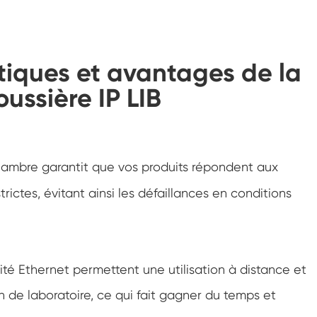
Chambre de climatisation à température
négative
Chambre climatique d'essai de laboratoire
d'humidité de la température
stiques et avantages de la
Chambre d'altitude de température
ussière IP LIB
Chambre de chaleur humide
Four de séchage
chambre garantit que vos produits répondent aux
Dispositifs de test de panneaux
rictes, évitant ainsi les défaillances en conditions
photovoltaïques
Chambre du climat froid
Chambre de test de dégradation
té Ethernet permettent une utilisation à distance et
photovoltaïque
 de laboratoire, ce qui fait gagner du temps et
Chambre de conditionnement