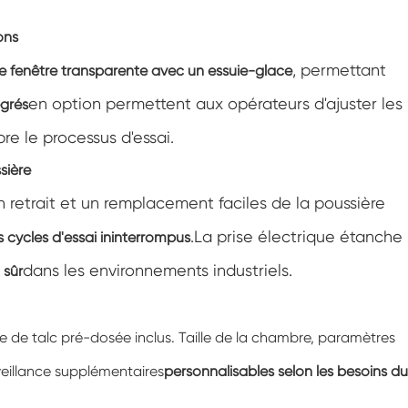
Marcher dans la chambre d'humidité
ons
Chambre d'humidité froide de chaleur
, permettant
 fenêtre transparente avec un essuie-glace
en option permettent aux opérateurs d'ajuster les
égrés
Chambre de température
re le processus d'essai.
Chambre environnementale Reach-In
sière
n retrait et un remplacement faciles de la poussière
Chambre de stress environnemental
.La prise électrique étanche
 cycles d'essai ininterrompus
Chambre environnementale sous-zéro
dans les environnements industriels.
 sûr
Équipement d'essai accéléré de durée de
conservation
e de talc pré-dosée inclus. Taille de la chambre, paramètres
Chambre de stabilité
rveillance supplémentaires
personnalisables selon les besoins du
Chambre de la température Shaker