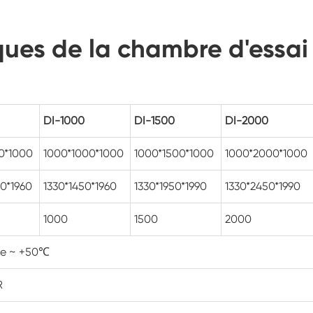
Cabinet de basse température constante
ques de la chambre d'essai
Chambre de gel dégel
Chambre d'essai de preuve d'explosion
DI-1000
DI-1500
DI-2000
Chambre d'essai de congélation d'humidité
0*1000
1000*1000*1000
1000*1500*1000
1000*2000*1000
Chambre climatique PV
0*1960
1330*1450*1960
1330*1950*1990
1330*2450*1990
Chambre d'essai pour modules PV
1000
1500
2000
Chambre d'essai PV
te ~ +50℃
Chambre d'essai de laboratoire
R
Chambre environnementale PV