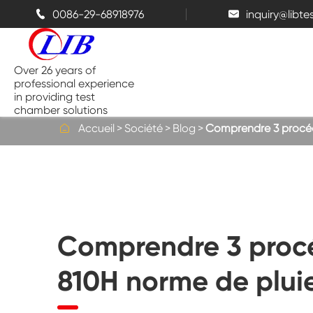
0086-29-68918976
inquiry@libt


Over 26 years of
professional experience
in providing test
chamber solutions

Accueil
Société
Blog
Comprendre 3 procéd
Chambre de température et
d'humidité
Chambre d'essai de Benchtop
Comprendre 3 proc
Chambres thermiques
810H norme de plui
Chambres de pulvérisation de sel