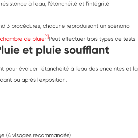
Chambre d'essai de résistance à la
ésistance à l'eau, l'étanchéité et l'intégrité
congélation
Chambre froide chaude d'essai de
température
d 3 procédures, chacune reproduisant un scénario
Chambre d'environnement froid
[1]
chambre de pluie
Peut effectuer trois types de tests
luie et pluie soufflant
Cabinet de climat constant
LV124 Choc de K-12 température et
ent pour évaluer l'étanchéité à l'eau des enceintes et la
équipement de test d'eau d'éclaboussure
ant ou après l'exposition.
Explosion preuve batterie thermique
Runaway Chambre
Machine de vibration de température
Four industriel pour batteries
Chambre industrielle de congélation
age (4 visages recommandés)