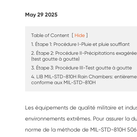
Testeur d'altération UV
May 29 2025
Chambre d'essai de poussière
Chambre d'essai de pluie
Table of Content
[
Hide
]
1. Étape 1: Procédure I-Pluie et pluie soufflant
Chambre de plain-pied
2. Étape 2: Procédure II-Précipitations exagérée
(test goutte à goutte)
Chambre d'essai spéciale
3. Étape 3: Procédure III-Test goutte à goutte
4. LIB MIL-STD-810H Rain Chambers: entièreme
Équipement de test IP
conforme aux MIL-STD-810H
Les équipements de qualité militaire et indu
environnements extrêmes. Pour assurer la durab
norme de la méthode de MIL-STD-810H 506.