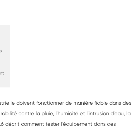
Température constante Humidité Chambre
Chambre d'essai de batteries
Chambre contrôlée environnement
Chambre d'humidité thermique
s
Chambre climatique CO2
nt
Chambre cryogénique
Machine d'essai de stabilité thermique
strielle doivent fonctionner de manière fiable dans de
Chambre de chauffage humide pour
modules PV
ilité contre la pluie, l'humidité et l'intrusion d'eau, la
Chambre d'essai de climat et de
6 décrit comment tester l'équipement dans des
température