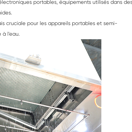
 électroniques portables, équipements utilisés dans de
Cabinet de basse température constante
ides.
Chambre de gel dégel
is cruciale pour les appareils portables et semi-
 à l'eau.
Chambre d'essai de preuve d'explosion
Chambre d'essai de congélation d'humidité
Chambre climatique PV
Chambre d'essai pour modules PV
Chambre d'essai PV
Chambre d'essai de laboratoire
Chambre environnementale PV