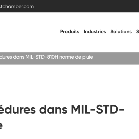
estchamber.com
Produits
Industries
Solutions
S
ures dans MIL-STD-810H norme de pluie
Chambre d'essai de température et
d'humidité
Chambre froide chaude
édures dans MIL-STD-
Chambre de vibration
e
Chambre d'essai haute basse température