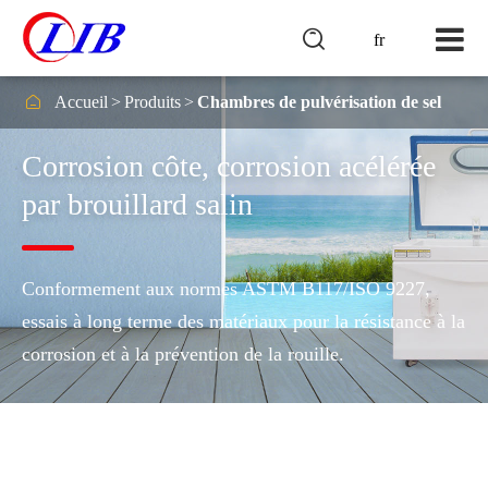

fr

Accueil
Produits
Chambres de pulvérisation de sel
Corrosion côte, corrosion acélérée
par brouillard salin
Conformement aux normes ASTM B117/ISO 9227,
essais à long terme des matériaux pour la résistance à la
corrosion et à la prévention de la rouille.