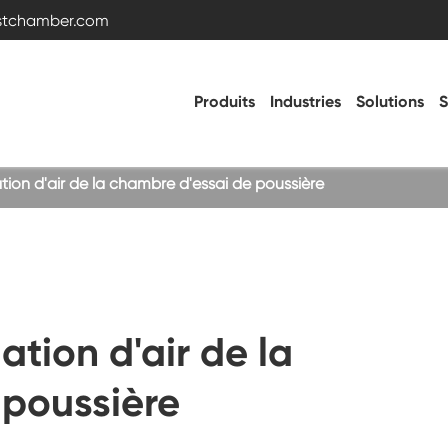
estchamber.com
Produits
Industries
Solutions
S
tion d'air de la chambre d'essai de poussière
Chambre d'essai de température et
d'humidité
Chambre froide chaude
ation d'air de la
Chambre de vibration
 poussière
Chambre d'essai haute basse température