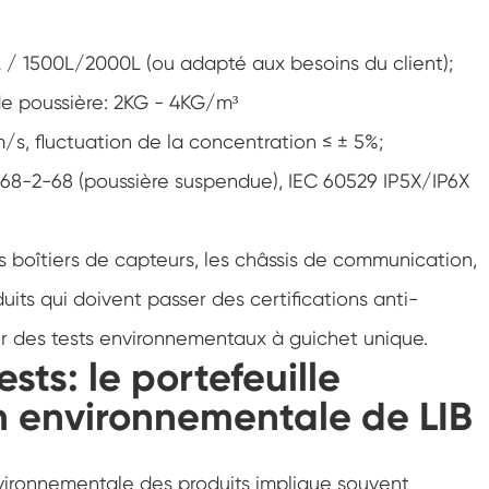
Cabinet de basse température constante
 / 1500L/2000L (ou adapté aux besoins du client);
Chambre de gel dégel
de poussière: 2KG - 4KG/m³
Chambre d'essai de preuve d'explosion
m/s, fluctuation de la concentration ≤ ± 5%;
68-2-68 (poussière suspendue), IEC 60529 IP5X/IP6X
Chambre d'essai de congélation d'humidité
Chambre climatique PV
s boîtiers de capteurs, les châssis de communication,
uits qui doivent passer des certifications anti-
Chambre d'essai pour modules PV
er des tests environnementaux à guichet unique.
Chambre d'essai PV
ests: le portefeuille
n environnementale de LIB
Chambre d'essai de laboratoire
Chambre environnementale PV
 environnementale des produits implique souvent