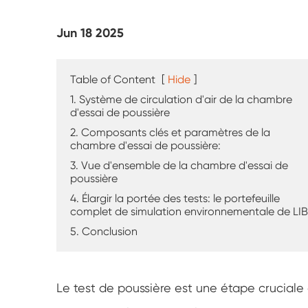
Testeur d'altération UV
Jun 18 2025
Chambre d'essai de poussière
Chambre d'essai de pluie
Table of Content
[
Hide
]
1. Système de circulation d'air de la chambre
Chambre de plain-pied
d'essai de poussière
2. Composants clés et paramètres de la
chambre d'essai de poussière:
Chambre d'essai spéciale
3. Vue d'ensemble de la chambre d'essai de
poussière
Équipement de test IP
4. Élargir la portée des tests: le portefeuille
complet de simulation environnementale de LIB
5. Conclusion
Le test de poussière est une étape cruciale 