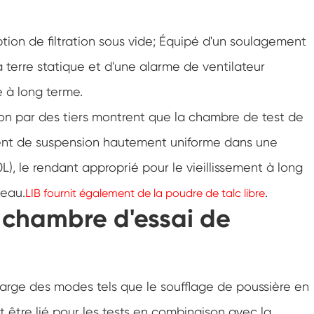
Chambre de climatisation à température
négative
ion de filtration sous vide; Équipé d'un soulagement
Chambre climatique d'essai de laboratoire
d'humidité de la température
a terre statique et d'une alarme de ventilateur
Chambre d'altitude de température
e à long terme.
ation par des tiers montrent que la chambre de test de
Chambre de chaleur humide
ment de suspension hautement uniforme dans une
Four de séchage
), le rendant approprié pour le vieillissement à long
Dispositifs de test de panneaux
veau.
.
LIB fournit également de la poudre de talc libre
photovoltaïques
 chambre d'essai de
Chambre du climat froid
Chambre de test de dégradation
photovoltaïque
harge des modes tels que le soufflage de poussière en
Chambre de conditionnement
 être lié pour les tests en combinaison avec la