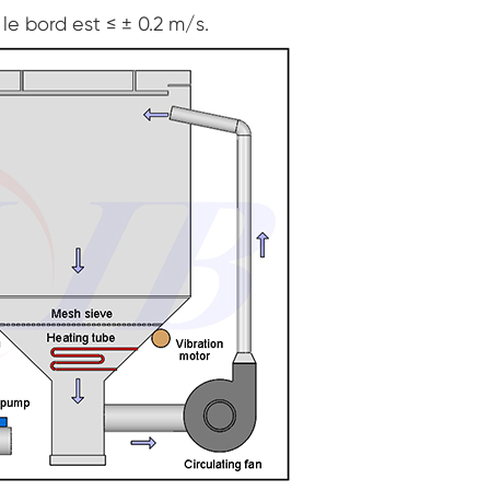
Chambre d'humidité de température
 le bord est ≤ ± 0.2 m/s.
personnalisée à double porte
Chambre chaude d'humidité froide
Chambre d'essai de durée de conservation
Vaporisateur de sel combiné et chambre
d'essai climatique
Unité de conditionnement environnemental à
température et humidité contrôlées
Chambre d'essai de température et basse
pression d'air
Chambre environnementale de simulation de
température
Gaze d'ampoule humide pour chambres
d'humidité de la température
Chambre d'essai environnementale
polyvalente