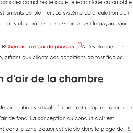
é dans des domaines tels que l'électronique automobile,
Chambre d'essai de résistance à la
congélation
ruments de plein air. Le système de circulation d'air
Chambre froide chaude d'essai de
température
 la distribution de la poussière et est le noyau pour
Chambre d'environnement froid
[1]
IB
Chambre d'essai de poussière
A développé une
Cabinet de climat constant
e, offrant aux clients des conditions de test fiables,
LV124 Choc de K-12 température et
équipement de test d'eau d'éclaboussure
n d'air de la chambre
Explosion preuve batterie thermique
Runaway Chambre
Machine de vibration de température
 de circulation verticale fermée est adoptée, avec une
Four industriel pour batteries
'air de fond. La conception du conduit d'air est
Chambre industrielle de congélation
nt dans la zone d'essai est stable dans la plage de 1.5