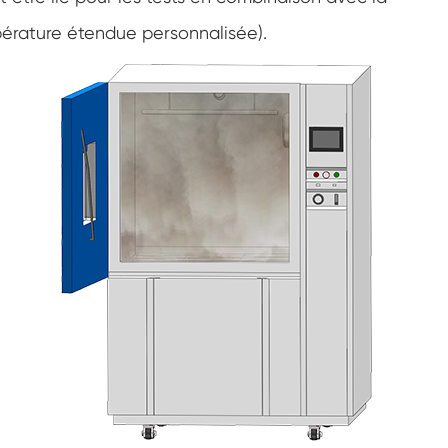
Marcher dans la chambre d'humidité
érature étendue personnalisée).
Chambre d'humidité froide de chaleur
Chambre de température
Chambre environnementale Reach-In
Chambre de stress environnemental
Chambre environnementale sous-zéro
Équipement d'essai accéléré de durée de
conservation
Chambre de stabilité
Chambre de la température Shaker