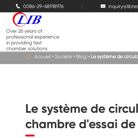
0086-29-68918976
inquiry@libt


Over 26 years of
professional experience
in providing test
chamber solutions

Accueil
Société
Blog
Le système de circula
Chambre de température et
d'humidité
Chambre d'essai de Benchtop
Le système de circul
Chambres thermiques
chambre d'essai de
Chambres de pulvérisation de sel