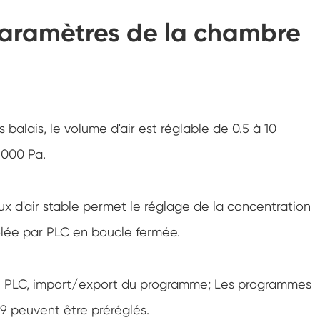
Chambre d'essai environnementale
d'humidité
paramètres de la chambre
Chambre à température constante
Chambre d'essai environnementale PV
Chambre constante d'essai de température
balais, le volume d'air est réglable de 0.5 à 10
et d'humidité
Chambre de stabilité d'essai de vieillissement
 1000 Pa.
d'hydrolyse
Mèche humide pour chambre d'essai
d'humidité
ux d'air stable permet le réglage de la concentration
Humidité Chambre
ôlée par PLC en boucle fermée.
Chambre d'altitude
e du PLC, import/export du programme; Les programmes
Chambre d'abus thermique
9 peuvent être préréglés.