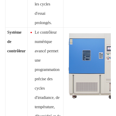
les cycles
d'essai
prolongés.
Système
Le contrôleur
de
numérique
contrôleur
avancé permet
une
programmation
précise des
cycles
d'irradiance, de
température,